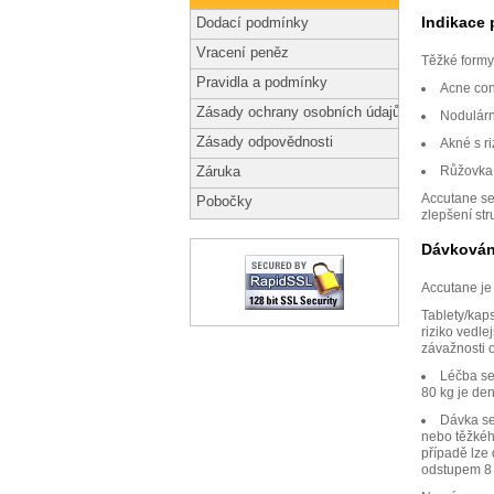
Indikace 
Dodací podmínky
Vracení peněz
Těžké formy
Pravidla a podmínky
Acne con
Zásady ochrany osobních údajů
Nodulárn
Zásady odpovědnosti
Akné s ri
Růžovka
Záruka
Accutane se
Pobočky
zlepšení str
Dávkován
Accutane je 
Tablety/kaps
riziko vedle
závažnosti 
Léčba se
80 kg je de
Dávka se
nebo těžkéh
případě lze 
odstupem 8 