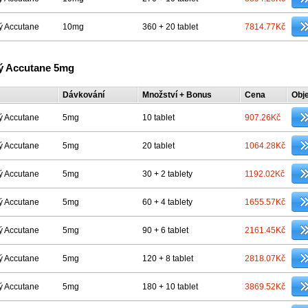
ý Accutane
10mg
360 + 20 tablet
7814.77Kč
ý Accutane 5mg
Dávkování
Množství + Bonus
Cena
Obj
ý Accutane
5mg
10 tablet
907.26Kč
ý Accutane
5mg
20 tablet
1064.28Kč
ý Accutane
5mg
30 + 2 tablety
1192.02Kč
ý Accutane
5mg
60 + 4 tablety
1655.57Kč
ý Accutane
5mg
90 + 6 tablet
2161.45Kč
ý Accutane
5mg
120 + 8 tablet
2818.07Kč
ý Accutane
5mg
180 + 10 tablet
3869.52Kč