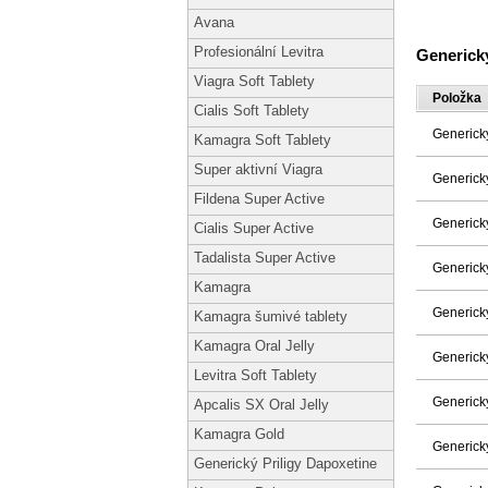
Avana
Profesionální Levitra
Generick
Viagra Soft Tablety
Položka
Cialis Soft Tablety
Generick
Kamagra Soft Tablety
Super aktivní Viagra
Generick
Fildena Super Active
Generick
Cialis Super Active
Tadalista Super Active
Generick
Kamagra
Generick
Kamagra šumivé tablety
Kamagra Oral Jelly
Generick
Levitra Soft Tablety
Generick
Apcalis SX Oral Jelly
Kamagra Gold
Generick
Generický Priligy Dapoxetine