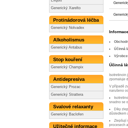
Eliquis
Generick
Generický Xarelto
Generick
Protinádorová léčba
Generický Nolvadex
Informace
Alkoholismus
Obchodn
Generický Antabus
Účinná l
Výrobce
Stop kouření
Účinná lá
Generický Champix
Isotretinoin
Antidepresiva
zpomaluje d
V případě z
Generický Prozac
narušeno od
Generický Strattera
Isotreti
snadno se o
Svalové relaxanty
Díky zlep
důsledkem a
Generický Baclofen
Zlepšují
procesech a 
Užitečné informace