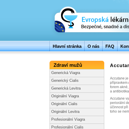
Hlavní stránka
O nás
FAQ
Kont
Zdraví mužů
Accutan
Generická Viagra
Accutane je
Generický Cialis
přípravkem 
forem akné, 
Generická Levitra
a antibiotika
Originální Viagra
Accutane vy
periorální d
Originální Cialis
účinnost př
toho se nem
Originální Levitra
Profesionální Viagra
Profesionální Cialis