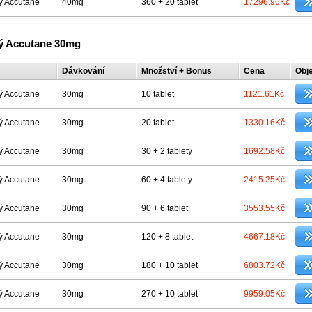
ý Accutane
40mg
360 + 20 tablet
17296.96Kč
ý Accutane 30mg
Dávkování
Množství + Bonus
Cena
Obj
ý Accutane
30mg
10 tablet
1121.61Kč
ý Accutane
30mg
20 tablet
1330.16Kč
ý Accutane
30mg
30 + 2 tablety
1692.58Kč
ý Accutane
30mg
60 + 4 tablety
2415.25Kč
ý Accutane
30mg
90 + 6 tablet
3553.55Kč
ý Accutane
30mg
120 + 8 tablet
4667.18Kč
ý Accutane
30mg
180 + 10 tablet
6803.72Kč
ý Accutane
30mg
270 + 10 tablet
9959.05Kč