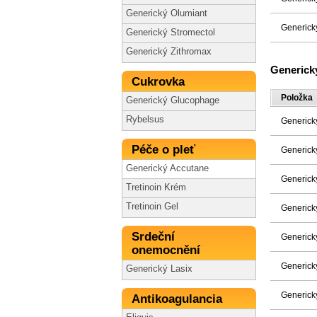
Generický Olumiant
Generick
Generický Stromectol
Generický Zithromax
Generick
Cukrovka
Položka
Generický Glucophage
Rybelsus
Generick
Péče o pleť
Generick
Generický Accutane
Generick
Tretinoin Krém
Tretinoin Gel
Generick
Srdeční
Generick
onemocnění
Generick
Generický Lasix
Generick
Antikoagulancia