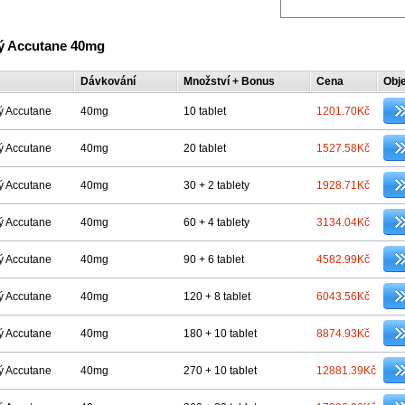
ý Accutane 40mg
Dávkování
Množství + Bonus
Cena
Obj
ý Accutane
40mg
10 tablet
1201.70Kč
ý Accutane
40mg
20 tablet
1527.58Kč
ý Accutane
40mg
30 + 2 tablety
1928.71Kč
ý Accutane
40mg
60 + 4 tablety
3134.04Kč
ý Accutane
40mg
90 + 6 tablet
4582.99Kč
ý Accutane
40mg
120 + 8 tablet
6043.56Kč
ý Accutane
40mg
180 + 10 tablet
8874.93Kč
ý Accutane
40mg
270 + 10 tablet
12881.39Kč