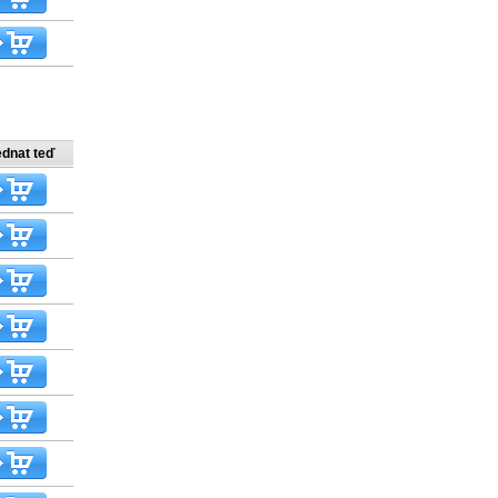
ednat teď