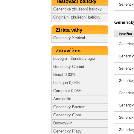
Testovací balíčky
Generick
Generické zkušební balíčky
Originální zkušební balíčky
Generick
Ztráta váhy
Položka
Generický Xenical
Generick
Zdraví žen
Generick
Lovegra - Ženská viagra
Generický Clomid
Generick
Bimat 0,03%
Generick
Lumigan 0,03%
Careprost 0,03%
Generick
Amoxicilin
Generick
Generický Bactrim
Generický Cipro
Generick
Doxycyklin
Generick
Generický Flagyl