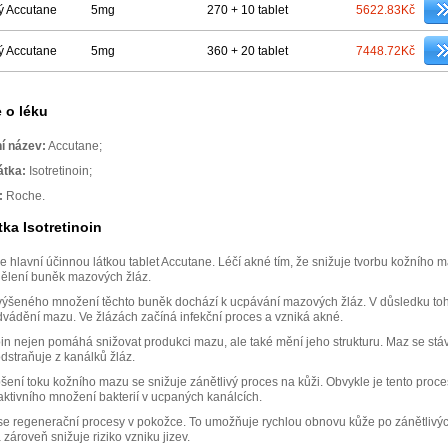
ý Accutane
5mg
270 + 10 tablet
5622.83Kč
ý Accutane
5mg
360 + 20 tablet
7448.72Kč
 o léku
í název:
Accutane;
átka:
Isotretinoin;
:
Roche.
tka Isotretinoin
 je hlavní účinnou látkou tablet Accutane. Léčí akné tím, že snižuje tvorbu kožního 
ělení buněk mazových žláz.
výšeného množení těchto buněk dochází k ucpávání mazových žláz. V důsledku toh
vádění mazu. Ve žlázách začíná infekční proces a vzniká akné.
noin nejen pomáhá snižovat produkci mazu, ale také mění jeho strukturu. Maz se stá
dstraňuje z kanálků žláz.
šení toku kožního mazu se snižuje zánětlivý proces na kůži. Obvykle je tento proce
ktivního množení bakterií v ucpaných kanálcích.
 se regenerační procesy v pokožce. To umožňuje rychlou obnovu kůže po zánětlivý
zároveň snižuje riziko vzniku jizev.