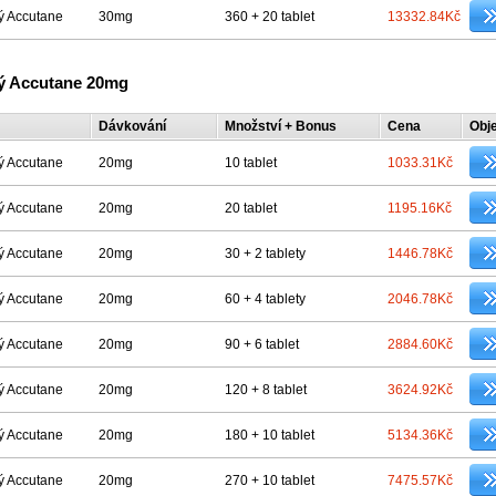
ý Accutane
30mg
360 + 20 tablet
13332.84Kč
ý Accutane 20mg
Dávkování
Množství + Bonus
Cena
Obj
ý Accutane
20mg
10 tablet
1033.31Kč
ý Accutane
20mg
20 tablet
1195.16Kč
ý Accutane
20mg
30 + 2 tablety
1446.78Kč
ý Accutane
20mg
60 + 4 tablety
2046.78Kč
ý Accutane
20mg
90 + 6 tablet
2884.60Kč
ý Accutane
20mg
120 + 8 tablet
3624.92Kč
ý Accutane
20mg
180 + 10 tablet
5134.36Kč
ý Accutane
20mg
270 + 10 tablet
7475.57Kč