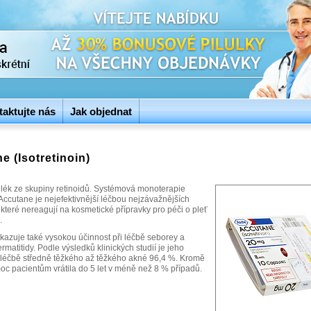
aktujte nás
Jak objednat
e (Isotretinoin)
 lék ze skupiny retinoidů. Systémová monoterapie
Accutane je nejefektivnější léčbou nejzávažnějších
které nereagují na kosmetické přípravky pro péči o pleť
.
kazuje také vysokou účinnost při léčbě seborey a
ermatitidy. Podle výsledků klinických studií je jeho
i léčbě středně těžkého až těžkého akné 96,4 %. Kromě
oc pacientům vrátila do 5 let v méně než 8 % případů.