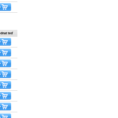
ednat teď