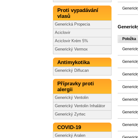
Generick
Proti vypadávání
vlasů
Generická Propecia
Generick
Aciclovir
Položka
Aciclovir Krém 5%
Generick
Generický Vermox
Antimykotika
Generick
Generický Diflucan
Generick
Přípravky proti
Generick
alergii
Generický Ventolin
Generick
Generický Ventolin Inhalátor
Generick
Generický Zyrtec
Generick
COVID-19
Generický Aralen
Generick