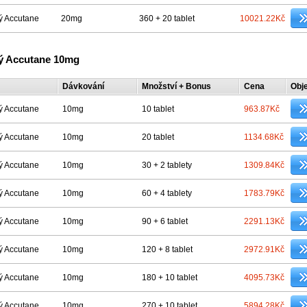
ý Accutane
20mg
360 + 20 tablet
10021.22Kč
ý Accutane 10mg
Dávkování
Množství + Bonus
Cena
Obj
ý Accutane
10mg
10 tablet
963.87Kč
ý Accutane
10mg
20 tablet
1134.68Kč
ý Accutane
10mg
30 + 2 tablety
1309.84Kč
ý Accutane
10mg
60 + 4 tablety
1783.79Kč
ý Accutane
10mg
90 + 6 tablet
2291.13Kč
ý Accutane
10mg
120 + 8 tablet
2972.91Kč
ý Accutane
10mg
180 + 10 tablet
4095.73Kč
ý Accutane
10mg
270 + 10 tablet
5894.28Kč