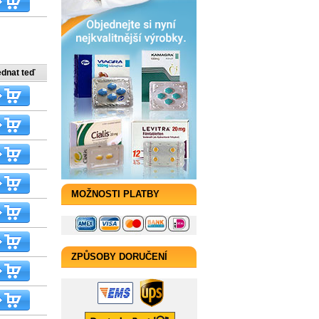
ednat teď
MOŽNOSTI PLATBY
ZPŮSOBY DORUČENÍ