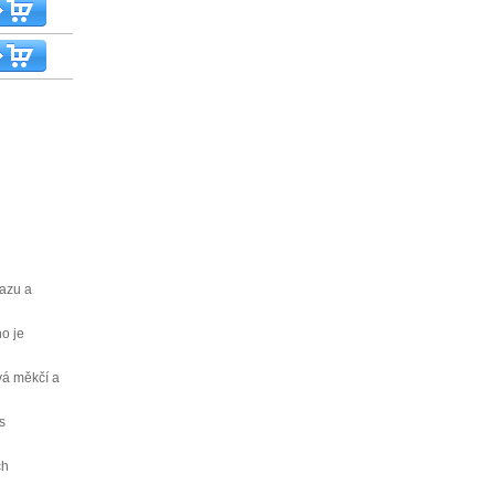
mazu a
o je
vá měkčí a
s
ch