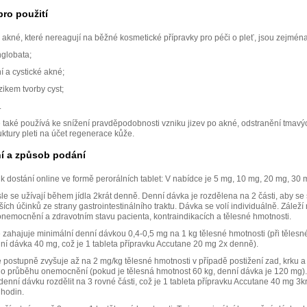
pro použití
 akné, které nereagují na běžné kosmetické přípravky pro péči o pleť, jsou zejména
globata;
í a cystické akné;
zikem tvorby cyst;
.
 také používá ke snížení pravděpodobnosti vzniku jizev po akné, odstranění tmavý
uktury pleti na účet regenerace kůže.
í a způsob podání
k dostání online ve formě perorálních tablet: V nabídce je 5 mg, 10 mg, 20 mg, 30
le se užívají během jídla 2krát denně. Denní dávka je rozdělena na 2 části, aby se 
jších účinků ze strany gastrointestinálního traktu. Dávka se volí individuálně. Záleží
onemocnění a zdravotním stavu pacienta, kontraindikacích a tělesné hmotnosti.
 zahajuje minimální denní dávkou 0,4-0,5 mg na 1 kg tělesné hmotnosti (při tělesn
nní dávka 40 mg, což je 1 tableta přípravku Accutane 20 mg 2x denně).
 postupně zvyšuje až na 2 mg/kg tělesné hmotnosti v případě postižení zad, krku a
o průběhu onemocnění (pokud je tělesná hmotnost 60 kg, denní dávka je 120 mg).
denní dávku rozdělit na 3 rovné části, což je 1 tableta přípravku Accutane 40 mg 3k
hodin.