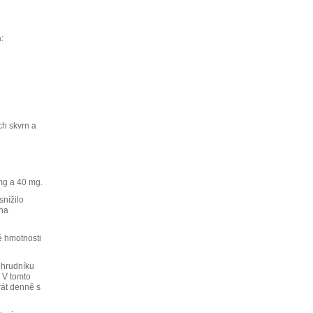
:
ch skvrn a
 mg a 40 mg.
snížilo
 na
é hmotnosti
 hrudníku
 V tomto
rát denně s