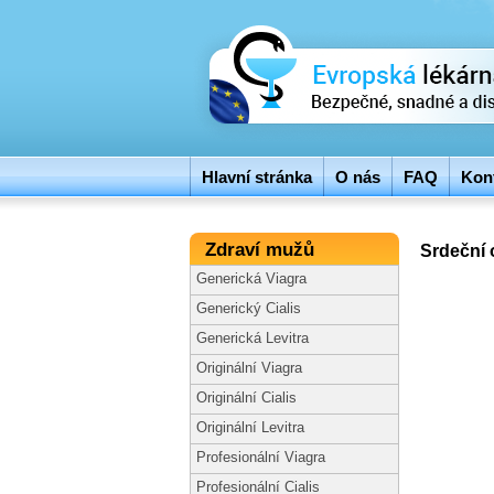
Hlavní stránka
O nás
FAQ
Kont
Zdraví mužů
Srdeční
Generická Viagra
Generický Cialis
Generická Levitra
Originální Viagra
Originální Cialis
Originální Levitra
Profesionální Viagra
Profesionální Cialis