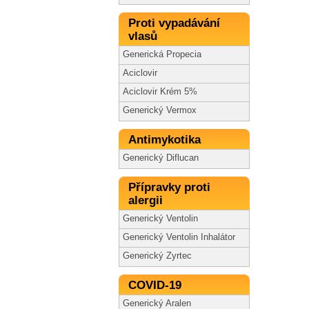
Proti vypadávání
vlasů
Generická Propecia
Aciclovir
Aciclovir Krém 5%
Generický Vermox
Antimykotika
Generický Diflucan
Přípravky proti
alergii
Generický Ventolin
Generický Ventolin Inhalátor
Generický Zyrtec
COVID-19
Generický Aralen