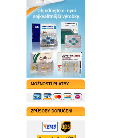
MOŽNOSTI PLATBY
ZPŮSOBY DORUČENÍ