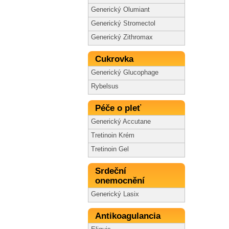
Generický Olumiant
Generický Stromectol
Generický Zithromax
Cukrovka
Generický Glucophage
Rybelsus
Péče o pleť
Generický Accutane
Tretinoin Krém
Tretinoin Gel
Srdeční
onemocnění
Generický Lasix
Antikoagulancia