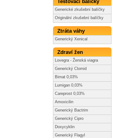
Testovací balíčky
Generické zkušební balíčky
Originální zkušební balíčky
Ztráta váhy
Generický Xenical
Zdraví žen
Lovegra - Ženská viagra
Generický Clomid
Bimat 0,03%
Lumigan 0,03%
Careprost 0,03%
Amoxicilin
Generický Bactrim
Generický Cipro
Doxycyklin
Generický Flagyl