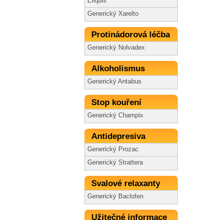
Eliquis
Generický Xarelto
Protinádorová léčba
Generický Nolvadex
Alkoholismus
Generický Antabus
Stop kouření
Generický Champix
Antidepresiva
Generický Prozac
Generický Strattera
Svalové relaxanty
Generický Baclofen
Užitečné informace