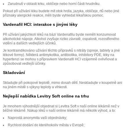
Zarudnutí v oblasti krku, obličeje nebo horní části hrudníku.
Pokud při užívání léku budete mít otok hrdla, jazyka, obličeje, rtů nebo jiné
příznaky alergické reakce, měli byste vyhledat lékařskou pomoc.
Vardenafil HCl: interakce s jinými léky
Při užívání jakýchkoli léků na bázi Vardenafilu byste neměli konzumovat
alkoholické nápoje. Alkohol zvyšuje riziko závratě, ospalosti, rozostřeného
vidění a dalších vedlejších účinků.
Je kontraindikováno užívání těchto přípravků s nitráty (spreje, tablety a jiné
lékové formy). Některá antimykotika, antibiotika, inhibitory PDE, léky na
hypertenzi se mohou s přípravkem Vardenafil HCl vzájemně ovlivňovat a
způsobovat vedlejší účinky.
Skladování
Skladujte při pokojové teplotě, mimo dosah dětí. Neskladujte v koupelně ani
na jiném místě s výkyvy teploty a vlhkosti.
Nejlepší nabídka Levitry Soft online na trhu
Je mnohem výhodnější objednat si Levitra Soft v naší online lékárně než v
běžné lékárně. Nákup léků v naší online lékárně má několik výhod, a to:
Naprostá anonymita vaší objednávky;
Rychlost dodání do kteréhokoliv města v Evropě;