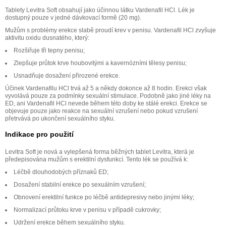
Tablety Levitra Soft obsahují jako účinnou látku Vardenafil HCl. Lék je
dostupný pouze v jedné dávkovací formě (20 mg).
Mužům s problémy erekce slabě proudí krev v penisu. Vardenafil HCl zvyšuje
aktivitu oxidu dusnatého, který:
Rozšiřuje tři tepny penisu;
Zlepšuje průtok krve houbovitými a kavernózními tělesy penisu;
Usnadňuje dosažení přirozené erekce.
Účinek Vardenafilu HCl trvá až 5 a někdy dokonce až 8 hodin. Erekci však
vyvolává pouze za podmínky sexuální stimulace. Podobně jako jiné léky na
ED, ani Vardenafil HCl nevede během této doby ke stálé erekci. Erekce se
objevuje pouze jako reakce na sexuální vzrušení nebo pokud vzrušení
přetrvává po ukončení sexuálního styku.
Indikace pro použití
Levitra Soft je nová a vylepšená forma běžných tablet Levitra, která je
předepisována mužům s erektilní dysfunkcí. Tento lék se používá k:
Léčbě dlouhodobých příznaků ED;
Dosažení stabilní erekce po sexuálním vzrušení;
Obnovení erektilní funkce po léčbě antidepresivy nebo jinými léky;
Normalizací průtoku krve v penisu v případě cukrovky;
Udržení erekce během sexuálního styku.