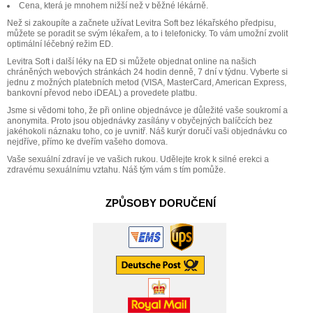
Cena, která je mnohem nižší než v běžné lékárně.
Než si zakoupíte a začnete užívat Levitra Soft bez lékařského předpisu,
můžete se poradit se svým lékařem, a to i telefonicky. To vám umožní zvolit
optimální léčebný režim ED.
Levitra Soft i další léky na ED si můžete objednat online na našich
chráněných webových stránkách 24 hodin denně, 7 dní v týdnu. Vyberte si
jednu z možných platebních metod (VISA, MasterCard, American Express,
bankovní převod nebo iDEAL) a provedete platbu.
Jsme si vědomi toho, že při online objednávce je důležité vaše soukromí a
anonymita. Proto jsou objednávky zasílány v obyčejných balíčcích bez
jakéhokoli náznaku toho, co je uvnitř. Náš kurýr doručí vaši objednávku co
nejdříve, přímo ke dveřím vašeho domova.
Vaše sexuální zdraví je ve vašich rukou. Udělejte krok k silné erekci a
zdravému sexuálnímu vztahu. Náš tým vám s tím pomůže.
ZPŮSOBY DORUČENÍ