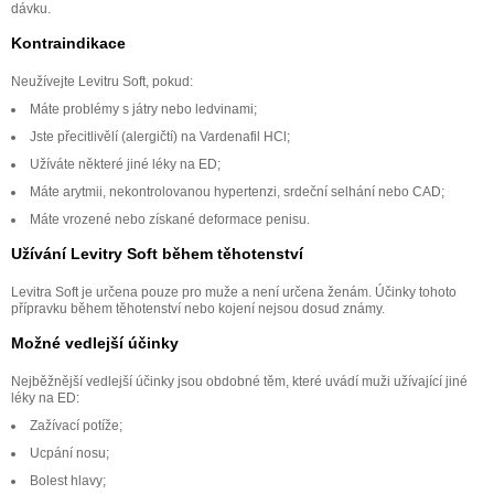
dávku.
Kontraindikace
Neužívejte Levitru Soft, pokud:
Máte problémy s játry nebo ledvinami;
Jste přecitlivělí (alergičtí) na Vardenafil HCl;
Užíváte některé jiné léky na ED;
Máte arytmii, nekontrolovanou hypertenzi, srdeční selhání nebo CAD;
Máte vrozené nebo získané deformace penisu.
Užívání Levitry Soft během těhotenství
Levitra Soft je určena pouze pro muže a není určena ženám. Účinky tohoto
přípravku během těhotenství nebo kojení nejsou dosud známy.
Možné vedlejší účinky
Nejběžnější vedlejší účinky jsou obdobné těm, které uvádí muži užívající jiné
léky na ED:
Zažívací potíže;
Ucpání nosu;
Bolest hlavy;