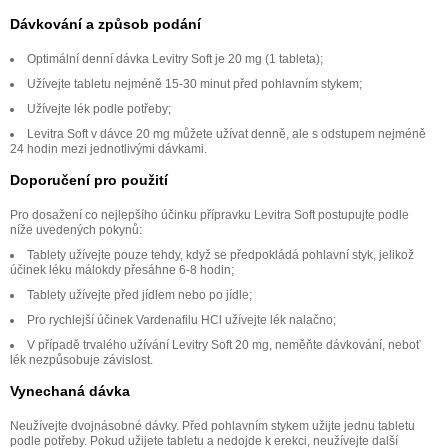
Dávkování a způsob podání
Optimální denní dávka Levitry Soft je 20 mg (1 tableta);
Užívejte tabletu nejméně 15-30 minut před pohlavním stykem;
Užívejte lék podle potřeby;
Levitra Soft v dávce 20 mg můžete užívat denně, ale s odstupem nejméně
24 hodin mezi jednotlivými dávkami.
Doporučení pro použití
Pro dosažení co nejlepšího účinku přípravku Levitra Soft postupujte podle
níže uvedených pokynů:
Tablety užívejte pouze tehdy, když se předpokládá pohlavní styk, jelikož
účinek léku málokdy přesáhne 6-8 hodin;
Tablety užívejte před jídlem nebo po jídle;
Pro rychlejší účinek Vardenafilu HCl užívejte lék nalačno;
V případě trvalého užívání Levitry Soft 20 mg, neměňte dávkování, neboť
lék nezpůsobuje závislost.
Vynechaná dávka
Neužívejte dvojnásobné dávky. Před pohlavním stykem užijte jednu tabletu
podle potřeby. Pokud užijete tabletu a nedojde k erekci, neužívejte další