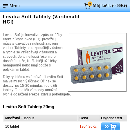
0
Menu
Můj košík (
0.00Kč
)
Levitra Soft Tablety (Vardenafil
HCl)
Levitra Soft je inovativní způsob léčby
erektilní dysfunkce (ED), protože ji
můžete užívat bez nutnosti zapíjení
vodou. Tablety se rozpouštějí v ústech
a rychle se vstřebávají v žaludku a
střevech. Je to nejlepší řešení pro
dospělé muže, kteří chtějí užít léky
nenápadně nebo mají potíže s
polykáním tablet.
Díky rychlému vstřebávání Levitra Soft
má velmi rychlý účinek. Účinek se
dostaví po 15-30 minutách od užití
tablety. Tento lék vám tedy umožní
rychlé dosažení erekce, když ji potřebujete.
Levitra Soft Tablety 20mg
Množství + Bonus
Cena
Objednat teď
10 tablet
1204.36Kč