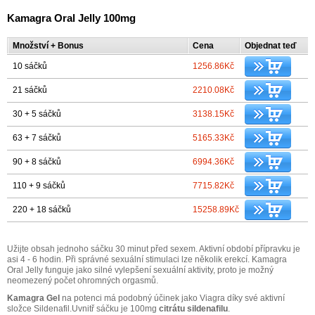
Kamagra Oral Jelly 100mg
Množství + Bonus
Cena
Objednat teď
10 sáčků
1256.86Kč
21 sáčků
2210.08Kč
30 + 5 sáčků
3138.15Kč
63 + 7 sáčků
5165.33Kč
90 + 8 sáčků
6994.36Kč
110 + 9 sáčků
7715.82Kč
220 + 18 sáčků
15258.89Kč
Užijte obsah jednoho sáčku 30 minut před sexem. Aktivní období přípravku je
asi 4 - 6 hodin. Při správné sexuální stimulaci lze několik erekcí. Kamagra
Oral Jelly funguje jako silné vylepšení sexuální aktivity, proto je možný
neomezený počet ohromných orgasmů.
Kamagra Gel
na potenci má podobný účinek jako Viagra díky své aktivní
složce Sildenafil.Uvnitř sáčku je 100mg
citrátu sildenafilu
.