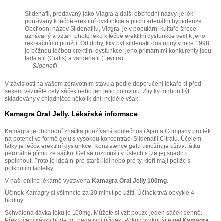
Sildenafil, prodávaný jako Viagra a další obchodní názvy, je lék
používaný k léčbě erektilní dysfunkce a plicní arteriální hypertenze.
Obchodní název Sildenafilu, Viagra, je v populární kultuře široce
uznávaný a vztah tohoto léku k léčbě erektilní dysfunkce vedl k jeho
rekreačnímu použití. Od doby, kdy byl sildenafil dostupný v roce 1998,
je běžnou léčbou erektilní dysfunkce; jeho primárními konkurenty jsou
tadalafil (Cialis) a vardenafil (Levitra).
—
Sildenafil
V závislosti na vašem zdravotním stavu a podle doporučení lékaře si před
sexem vezměte celý sáček nebo jen jeho polovinu. Zbytky mohou být
skladovány v chladničce několik dní, nejdéle však.
Kamagra Oral Jelly. Lékařské informace
Kamagra je obchodní značka používaná společností Ajanta Company pro lék
na potenci ve formě gelu s vysokou koncentrací Sildenafil Citrátu. Účelem
látky je léčba erektilní dysfunkce. Konzistence gelu umožňuje užívat látku
perorálně přímo ze sáčku. Gel se rozpouští v ústech a lze jej snadno
spolknout. Proto je ideální pro starší lidi nebo pro ty, kteří mají potíže s
polknutím tabletky.
V naší online lékárně vystavena
Kamagra Oral Jelly 100mg
.
Účinek Kamagry si všimnete za 20 minut po užití. Účinek trvá obvykle 4
hodiny.
Schválená dávka léku je 100mg. Můžete si vzít pouze jeden sáček denně.
Překročení dávky bude mít negativní účinek. Pokud vyzkoušíte
gel Kamagra