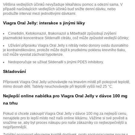
Většina vedlejších účinků nevyžaduje lékařskou pomoc a odezní sama. V
případě narůstajících vedlejších účinků buď snižte denní dávku, nebo
prodlužte interval mezi jednotlivými dávkami.
Viagra Oral Jelly: interakce s jinými léky
Cimetidin, Ketokonazol, Itrakonazol a Mibefradil způsobují zvýšení
plazmatické koncentrace Sildenafil citrátu, což může způsobit vedlejší účinky;
Užívání přípravku Viagra Oral Jelly s nitráty nebo donory oxidu dusnatého
je kontraindikováno, protože může dojít k prudkému poklesu krevního tlaku,
což může vyvolat záchvat hypotenze.
Nedoporučuje se užívat Sildenafil s jinými PDE5 inhibitory.
Skladování
Přípravek Viagra Oral Jelly uchovávejte na tmavém místě při pokojové teplotě,
mimo dosah dětí. Tablety neuchovávejte při teplotě vyšší než 25 °C.
Nejlepší online nabídka pro Viagra Oral Jelly v dávce 100 mg
na trhu
Pokud si chcete zakoupit Viagra Oral Jelly v dávce 100 mg za nejlepší cenu,
nenajdete pro to lepší místo než naši online lékárnu. Vážíme si své pověsti a
snažíme se, aby byl proces nákupu pro naše zákazníky co nejbezpečnější a
nejpříjemnější.
Zvláštní pozornost věnujeme kvalitě dodávek, proto spolupracujeme pouze s