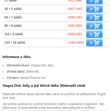
21 sáčků
1812.34Kč
30 + 5 sáčků
2667.34Kč
63 + 7 sáčků
4390.41Kč
90 + 8 sáčků
5945.09Kč
110 + 9 sáčků
6558.40Kč
220 + 18 sáčků
12955.66Kč
Informace o léku
Obchodní název:
Viagra Oral Jelly;
Účinná látka:
Sildenafil;
Výrobce:
Ajanta Pharma Ltd.
Viagra Oral Jelly a její léčivá látka Sildenafil citrát
Sildenafil citrát je stejná účinná látka, která se používá ve světoznámé Viagře
Oral Jelly.
Její účinek spočívá ve zrychlení krevního oběhu v pánevních orgánech. Tato
látka navíc zvyšuje aktivitu oxidu dusnatého, který přispívá k rozšíření