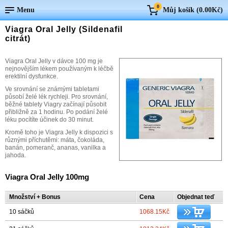
0
Menu
Můj košík (
0.00Kč
)
Viagra Oral Jelly (Sildenafil
citrát)
Viagra Oral Jelly v dávce 100 mg je
nejnovějším lékem používaným k léčbě
erektilní dysfunkce.
Ve srovnání se známými tabletami
působí želé lék rychleji. Pro srovnání,
běžné tablety Viagry začínají působit
přibližně za 1 hodinu. Po podání želé
léku pocítíte účinek do 30 minut.
Kromě toho je Viagra Jelly k dispozici s
různými příchutěmi: máta, čokoláda,
banán, pomeranč, ananas, vanilka a
jahoda.
Viagra Oral Jelly 100mg
Množství + Bonus
Cena
Objednat teď
10 sáčků
1068.15Kč