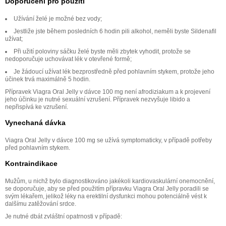
Doporučení pro použití
Užívání želé je možné bez vody;
Jestliže jste během posledních 6 hodin pili alkohol, neměli byste Sildenafil
užívat;
Při užití poloviny sáčku želé byste měli zbytek vyhodit, protože se
nedoporučuje uchovávat lék v otevřené formě;
Je žádoucí užívat lék bezprostředně před pohlavním stykem, protože jeho
účinek trvá maximálně 5 hodin.
Přípravek Viagra Oral Jelly v dávce 100 mg není afrodiziakum a k projevení
jeho účinku je nutné sexuální vzrušení. Přípravek nezvyšuje libido a
nepřispívá ke vzrušení.
Vynechaná dávka
Viagra Oral Jelly v dávce 100 mg se užívá symptomaticky, v případě potřeby
před pohlavním stykem.
Kontraindikace
Mužům, u nichž bylo diagnostikováno jakékoli kardiovaskulární onemocnění,
se doporučuje, aby se před použitím přípravku Viagra Oral Jelly poradili se
svým lékařem, jelikož léky na erektilní dysfunkci mohou potenciálně vést k
dalšímu zatěžování srdce.
Je nutné dbát zvláštní opatrnosti v případě: