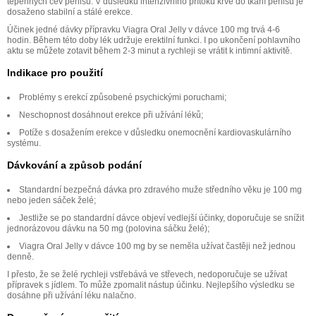
tepenných cév penisu. V důsledku intenzivního přítoku krve do tkání penisu je
dosaženo stabilní a stálé erekce.
Účinek jedné dávky přípravku Viagra Oral Jelly v dávce 100 mg trvá 4-6
hodin. Během této doby lék udržuje erektilní funkci. I po ukončení pohlavního
aktu se můžete zotavit během 2-3 minut a rychleji se vrátit k intimní aktivitě.
Indikace pro použití
Problémy s erekcí způsobené psychickými poruchami;
Neschopnost dosáhnout erekce při užívání léků;
Potíže s dosažením erekce v důsledku onemocnění kardiovaskulárního
systému.
Dávkování a způsob podání
Standardní bezpečná dávka pro zdravého muže středního věku je 100 mg
nebo jeden sáček želé;
Jestliže se po standardní dávce objeví vedlejší účinky, doporučuje se snížit
jednorázovou dávku na 50 mg (polovina sáčku želé);
Viagra Oral Jelly v dávce 100 mg by se neměla užívat častěji než jednou
denně.
I přesto, že se želé rychleji vstřebává ve střevech, nedoporučuje se užívat
přípravek s jídlem. To může zpomalit nástup účinku. Nejlepšího výsledku se
dosáhne při užívání léku nalačno.