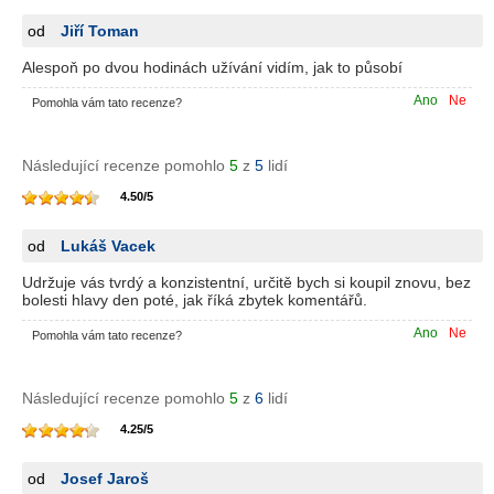
od
Jiří Toman
Alespoň po dvou hodinách užívání vidím, jak to působí
Ano
Ne
Pomohla vám tato recenze?
Následující recenze pomohlo
5
z
5
lidí
4.50
/
5
od
Lukáš Vacek
Udržuje vás tvrdý a konzistentní, určitě bych si koupil znovu, bez
bolesti hlavy den poté, jak říká zbytek komentářů.
Ano
Ne
Pomohla vám tato recenze?
Následující recenze pomohlo
5
z
6
lidí
4.25
/
5
od
Josef Jaroš