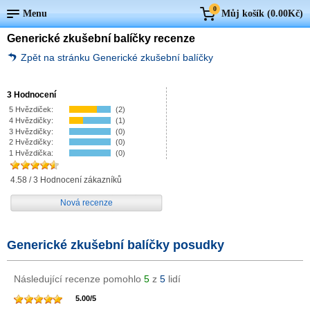
0
Menu
Můj košík (
0.00Kč
)
Generické zkušební balíčky recenze
Zpět na stránku Generické zkušební balíčky
3 Hodnocení
5 Hvězdiček:
(2)
4 Hvězdičky:
(1)
3 Hvězdičky:
(0)
2 Hvězdičky:
(0)
1 Hvězdička:
(0)
4.58
/
3
Hodnocení zákazníků
Nová recenze
Generické zkušební balíčky posudky
Následující recenze pomohlo
5
z
5
lidí
5.00
/
5